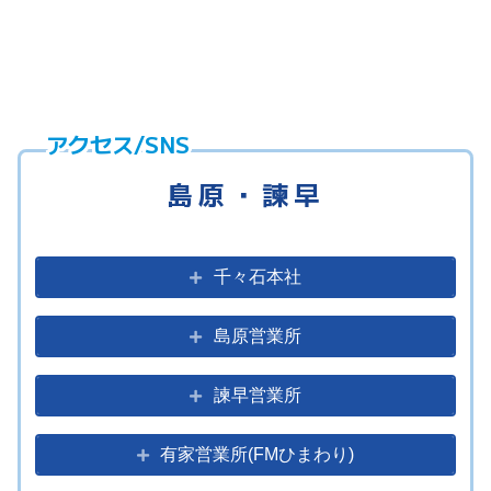
アクセス/SNS
島原・諫早
千々石本社
島原営業所
諫早営業所
有家営業所(FMひまわり)