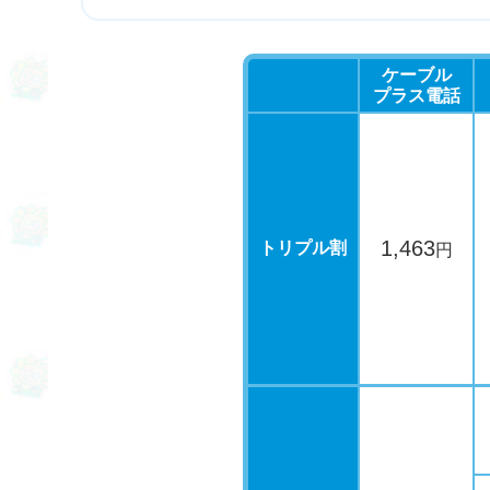
ケーブル
プラス電話
1,463
トリプル割
円