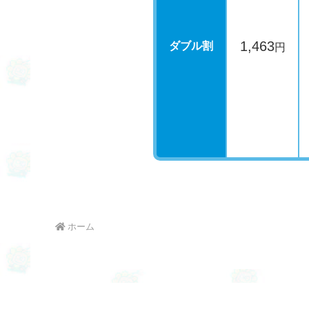
1,463
ダブル割
円
ホーム