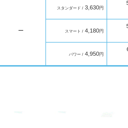
3,630
円
スタンダード /
ー
4,180
円
スマート /
4,950
円
パワー /