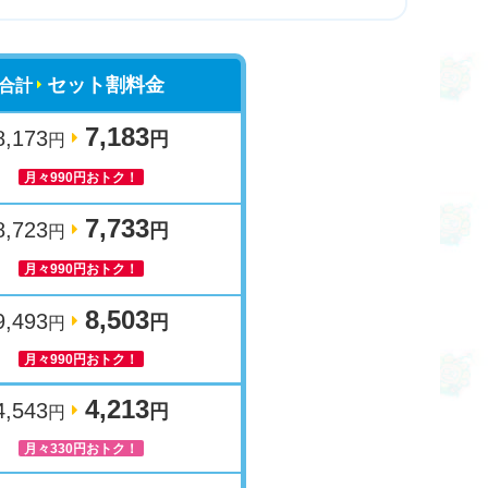
セット割料金
合計
7,183
8,173
円
円
月々990
円
おトク！
7,733
8,723
円
円
月々990円おトク！
8,503
9,493
円
円
月々990円おトク！
4,213
4,543
円
円
月々330円おトク！