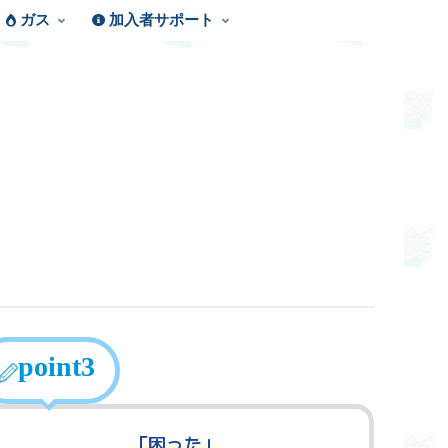
ガス
加入者サポート
point3
「困った」