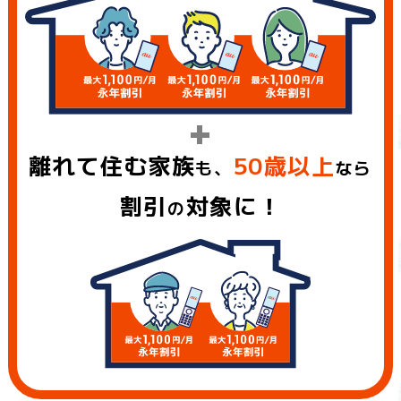
+
離れて住む家族
50歳以上
も、
なら
割引
対象に！
の