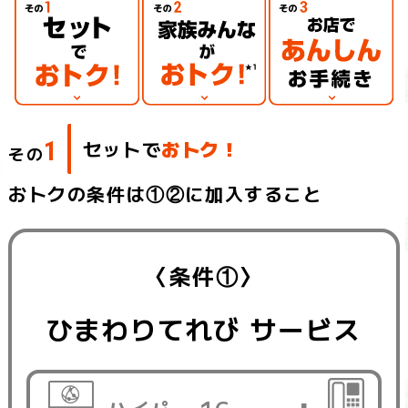
最大1,100円/月割引
スマホのご利用料金が
「ひまわり＋au」で
ご利用料金が
家族全員の
auスマホの
au Style/auショップで
お申し込みできる！
1
セットで
おトク！
その
おトクの条件は①②に加入すること
〈条件①〉
ひまわりてれび サービス