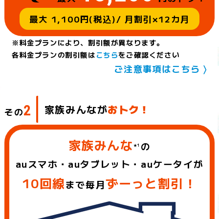
最大 1,100円(税込)/ 月割引×12カ月
※料金プランにより、割引額が異なります。
各料金プランの割引額は
こちら
をご確認ください
ご注意事項はこちら 〉
2
家族みんなが
おトク！
その
家族みんな
の
★1
auスマホ・auタブレット・auケータイが
10回線
ずーっと割引！
まで毎月