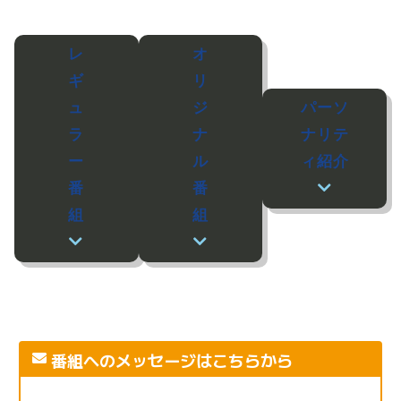
レ
オ
ギ
リ
ュ
ジ
パーソ
ラ
ナ
ナリテ
ー
ル
ィ紹介
番
番
組
組
番組へのメッセージはこちらから